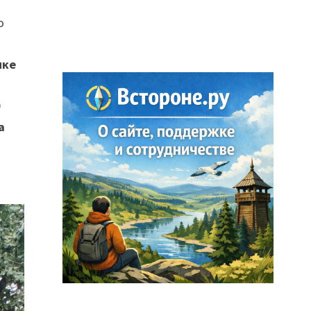
о
ике
9
а