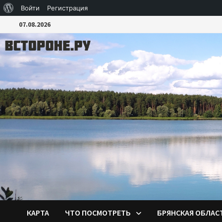
О
Войти
Регистрация
Перейти
WordPress
07.08.2026
к
содержимому
КАРТА
ЧТО ПОСМОТРЕТЬ
БРЯНСКАЯ ОБЛАС