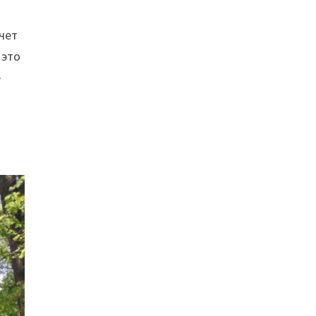
чет
 это
е