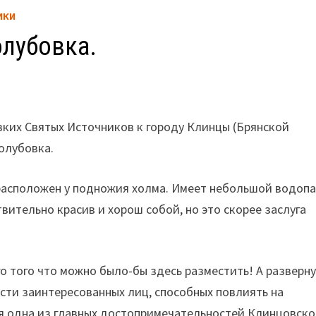
ИКИ
олубовка.
зких Святых Источников к городу Клинцы (Брянской
олубовка.
 расположен у подножия холма. Имеет небольшой водопа
твительно красив и хорош собой, но это скорее заслуга
о того что можно было-бы здесь разместить! А разверн
ости заинтересованных лиц, способных повлиять на
ся одна из главных достопримечательностей Клинцовско