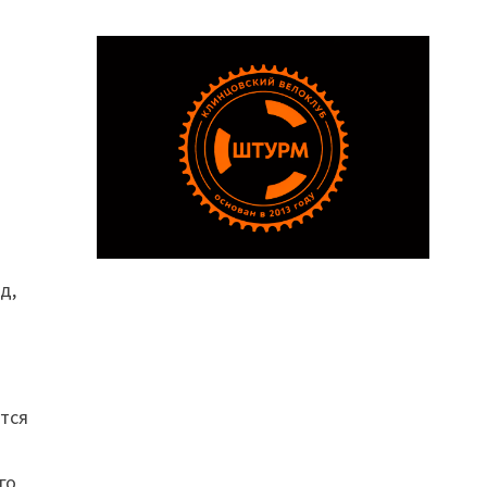
д,
утся
го