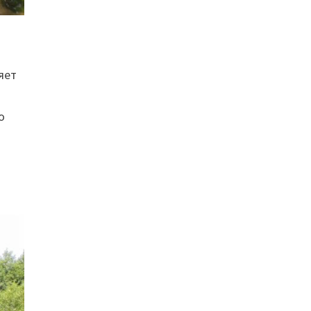
яет
о