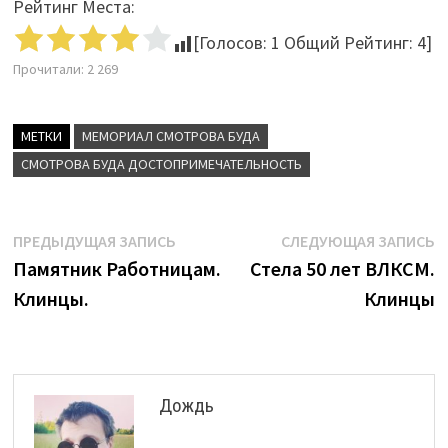
Рейтинг Места:
[Голосов:
1
Общий Рейтинг:
4
]
Прочитали:
2 269
МЕТКИ
МЕМОРИАЛ СМОТРОВА БУДА
СМОТРОВА БУДА ДОСТОПРИМЕЧАТЕЛЬНОСТЬ
Навигация
Предыдущая
С
ПРЕДЫДУЩАЯ ЗАПИСЬ
СЛЕДУЮЩАЯ ЗАПИСЬ
запись:
з
Памятник Работницам.
Стела 50 лет ВЛКСМ.
по
Клинцы.
Клинцы
записям
Дождь