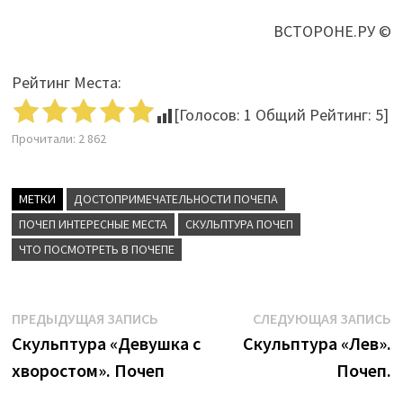
ВСТОРОНЕ.РУ ©
Рейтинг Места:
[Голосов:
1
Общий Рейтинг:
5
]
Прочитали:
2 862
МЕТКИ
ДОСТОПРИМЕЧАТЕЛЬНОСТИ ПОЧЕПА
ПОЧЕП ИНТЕРЕСНЫЕ МЕСТА
СКУЛЬПТУРА ПОЧЕП
ЧТО ПОСМОТРЕТЬ В ПОЧЕПЕ
Навигация
Предыдущая
С
ПРЕДЫДУЩАЯ ЗАПИСЬ
СЛЕДУЮЩАЯ ЗАПИСЬ
запись:
з
Скульптура «Девушка с
Скульптура «Лев».
по
хворостом». Почеп
Почеп.
записям