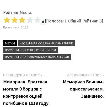
Рейтинг Места:
[Голосов:
1
Общий Рейтинг:
3
]
Прочитали:
2 125
МЕТКИ
НЕОБЫЧНАЯ СОБАКА НА ПАМЯТНИКЕ
ПАМЯТНИК ВСЕМ ПОГРАНИЧНИКАМ
ПАМЯТНИК ПОГРАНИЧНИКАМ НОВОЗЫБКОВ
Навигация
Предыдущая
С
ПРЕДЫДУЩАЯ ЗАПИСЬ
СЛЕДУЮЩАЯ ЗАПИСЬ
запись:
з
Мемориал. Братская
Мемориал Воинам-
по
могила 9 борцов с
односельчанам.
записям
контрреволюцией
Замишево.
погибших в 1919 году.