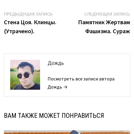
Навигация
Предыдущая
С
ПРЕДЫДУЩАЯ ЗАПИСЬ
СЛЕДУЮЩАЯ ЗАПИСЬ
запись:
з
Стена Цоя. Клинцы.
Памятник Жертвам
по
(Утрачено).
Фашизма. Сураж
записям
Дождь
Посмотреть все записи автора
Дождь →
ВАМ ТАКЖЕ МОЖЕТ ПОНРАВИТЬСЯ