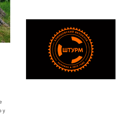
е
о у