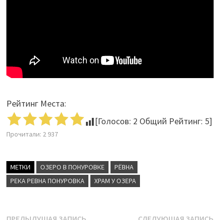
Рейтинг Места:
[Голосов:
2
Общий Рейтинг:
5
]
Прочитали:
2 937
МЕТКИ
ОЗЕРО В ПОНУРОВКЕ
РЁВНА
РЕКА РЕВНА ПОНУРОВКА
ХРАМ У ОЗЕРА
Предыдущая
С
ПРЕДЫДУЩАЯ ЗАПИСЬ
СЛЕДУЮЩАЯ ЗАПИСЬ