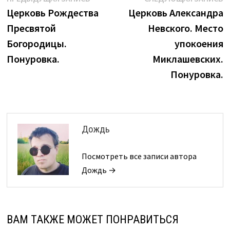
Навигация
запись:
з
Церковь Рождества
Церковь Александра
по
Пресвятой
Невского. Место
записям
Богородицы.
упокоения
Понуровка.
Миклашевских.
Понуровка.
Дождь
Посмотреть все записи автора
Дождь →
ВАМ ТАКЖЕ МОЖЕТ ПОНРАВИТЬСЯ