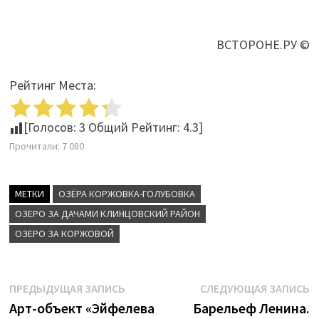
ВСТОРОНЕ.РУ ©
Рейтинг Места:
[Голосов:
3
Общий Рейтинг:
4.3
]
Прочитали:
7 080
МЕТКИ
ОЗЁРА КОРЖОВКА-ГОЛУБОВКА
ОЗЕРО ЗА ДАЧАМИ КЛИНЦОВСКИЙ РАЙОН
ОЗЕРО ЗА КОРЖОВОЙ
Навигация
Предыдущая
С
ПРЕДЫДУЩАЯ ЗАПИСЬ
СЛЕДУЮЩАЯ ЗАПИСЬ
запись:
з
Арт-объект «Эйфелева
Барельеф Ленина.
по