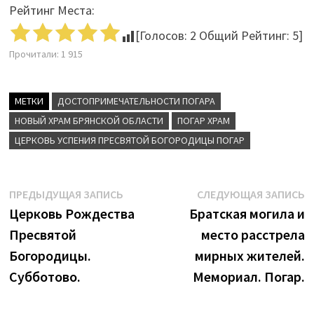
Рейтинг Места:
[Голосов:
2
Общий Рейтинг:
5
]
Прочитали:
1 915
МЕТКИ
ДОСТОПРИМЕЧАТЕЛЬНОСТИ ПОГАРА
НОВЫЙ ХРАМ БРЯНСКОЙ ОБЛАСТИ
ПОГАР ХРАМ
ЦЕРКОВЬ УСПЕНИЯ ПРЕСВЯТОЙ БОГОРОДИЦЫ ПОГАР
Навигация
Предыдущая
С
ПРЕДЫДУЩАЯ ЗАПИСЬ
СЛЕДУЮЩАЯ ЗАПИСЬ
запись:
з
Церковь Рождества
Братская могила и
по
Пресвятой
место расстрела
записям
Богородицы.
мирных жителей.
Субботово.
Мемориал. Погар.