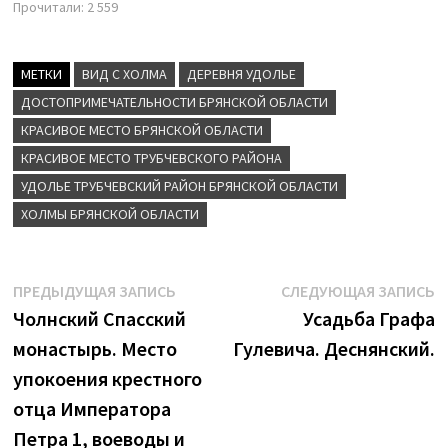
Прочитали:
2 559
МЕТКИ
ВИД С ХОЛМА
ДЕРЕВНЯ УДОЛЬЕ
ДОСТОПРИМЕЧАТЕЛЬНОСТИ БРЯНСКОЙ ОБЛАСТИ
КРАСИВОЕ МЕСТО БРЯНСКОЙ ОБЛАСТИ
КРАСИВОЕ МЕСТО ТРУБЧЕВСКОГО РАЙОНА
УДОЛЬЕ ТРУБЧЕВСКИЙ РАЙОН БРЯНСКОЙ ОБЛАСТИ
ХОЛМЫ БРЯНСКОЙ ОБЛАСТИ
Навигация
Предыдущая
С
ПРЕДЫДУЩАЯ ЗАПИСЬ
СЛЕДУЮЩАЯ ЗАПИСЬ
запись:
з
Чолнский Спасский
Усадьба Графа
по
монастырь. Место
Гулевича. Деснянский.
записям
упокоения крестного
отца Императора
Петра 1, воеводы и