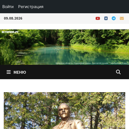
Войти
Регистрация
Перейти
09.08.2026
к
содержимому
МЕНЮ