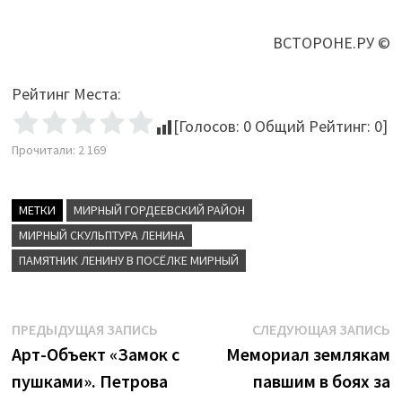
ВСТОРОНЕ.РУ ©
Рейтинг Места:
[Голосов:
0
Общий Рейтинг:
0
]
Прочитали:
2 169
МЕТКИ
МИРНЫЙ ГОРДЕЕВСКИЙ РАЙОН
МИРНЫЙ СКУЛЬПТУРА ЛЕНИНА
ПАМЯТНИК ЛЕНИНУ В ПОСЁЛКЕ МИРНЫЙ
Навигация
Предыдущая
С
ПРЕДЫДУЩАЯ ЗАПИСЬ
СЛЕДУЮЩАЯ ЗАПИСЬ
запись:
з
Арт-Объект «Замок с
Мемориал землякам
по
пушками». Петрова
павшим в боях за
записям