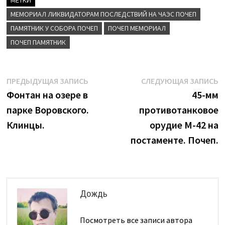
МЕМОРИАЛ ЛИКВИДАТОРАМ ПОСЛЕДСТВИЙ НА ЧАЭС ПОЧЕП
ПАМЯТНИК У СОБОРА ПОЧЕП
ПОЧЕП МЕМОРИАЛ
ПОЧЕП ПАМЯТНИК
Навигация
Предыдущая
С
ПРЕДЫДУЩАЯ ЗАПИСЬ
СЛЕДУЮЩАЯ ЗАПИСЬ
запись:
з
Фонтан на озере в
45-мм
по
парке Воровского.
противотанковое
записям
Клинцы.
орудие М-42 на
постаменте. Почеп.
Дождь
Посмотреть все записи автора