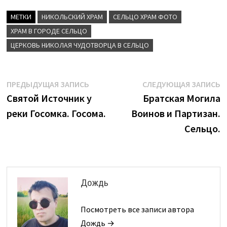
МЕТКИ
НИКОЛЬСКИЙ ХРАМ
СЕЛЬЦО ХРАМ ФОТО
ХРАМ В ГОРОДЕ СЕЛЬЦО
ЦЕРКОВЬ НИКОЛАЯ ЧУДОТВОРЦА В СЕЛЬЦО
Навигация
Предыдущая
С
ПРЕДЫДУЩАЯ ЗАПИСЬ
СЛЕДУЮЩАЯ ЗАПИСЬ
запись:
з
Святой Источник у
Братская Могила
по
реки Госомка. Госома.
Воинов и Партизан.
записям
Сельцо.
Дождь
Посмотреть все записи автора
Дождь →