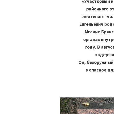
«Участковый и
районного о
лейтенант ми
Евгеньевич роди
Мглине Брянс
органах внутр
году. В авгус
задержа
Он, безоружный,
в опасное дл