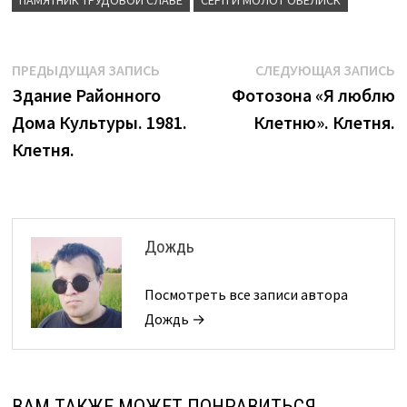
ПАМЯТНИК ТРУДОВОЙ СЛАВЕ
СЕРП И МОЛОТ ОБЕЛИСК
Навигация
Предыдущая
С
ПРЕДЫДУЩАЯ ЗАПИСЬ
СЛЕДУЮЩАЯ ЗАПИСЬ
запись:
з
Здание Районного
Фотозона «Я люблю
по
Дома Культуры. 1981.
Клетню». Клетня.
записям
Клетня.
Дождь
Посмотреть все записи автора
Дождь →
ВАМ ТАКЖЕ МОЖЕТ ПОНРАВИТЬСЯ