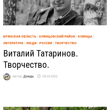
БРЯНСКАЯ ОБЛАСТЬ
/
КЛИНЦОВСКИЙ РАЙОН
/
КЛИНЦЫ
/
ЛИТЕРАТУРА
/
ЛЮДИ
/
РОССИЯ
/
ТВОРЧЕСТВО
Виталий Татаринов.
Творчество.
Автор:
Дождь
29.10.2022