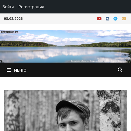
Войти
Регистрация
Перейти
08.08.2026
к
содержимому
МЕНЮ