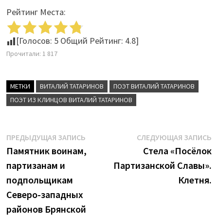
Рейтинг Места:
[Голосов:
5
Общий Рейтинг:
4.8
]
Прочитали:
1 817
МЕТКИ
ВИТАЛИЙ ТАТАРИНОВ
ПОЭТ ВИТАЛИЙ ТАТАРИНОВ
ПОЭТ ИЗ КЛИНЦОВ ВИТАЛИЙ ТАТАРИНОВ
Навигация
Предыдущая
С
ПРЕДЫДУЩАЯ ЗАПИСЬ
СЛЕДУЮЩАЯ ЗАПИСЬ
запись:
з
Памятник воинам,
Стела «Посёлок
по
партизанам и
Партизанской Славы».
записям
подпольщикам
Клетня.
Северо-западных
районов Брянской