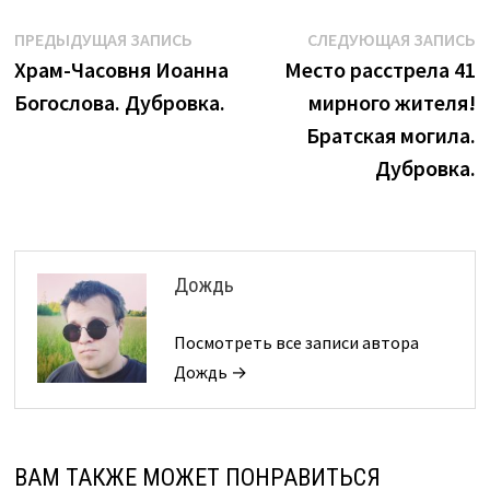
Навигация
Предыдущая
С
ПРЕДЫДУЩАЯ ЗАПИСЬ
СЛЕДУЮЩАЯ ЗАПИСЬ
запись:
з
Храм-Часовня Иоанна
Место расстрела 41
по
Богослова. Дубровка.
мирного жителя!
записям
Братская могила.
Дубровка.
Дождь
Посмотреть все записи автора
Дождь →
ВАМ ТАКЖЕ МОЖЕТ ПОНРАВИТЬСЯ