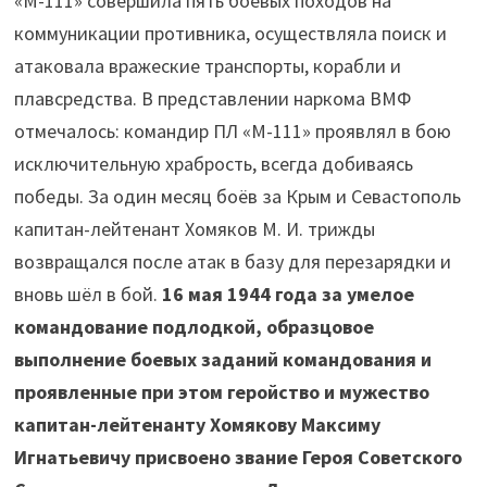
«М-111» совершила пять боевых походов на
коммуникации противника, осуществляла поиск и
атаковала вражеские транспорты, корабли и
плавсредства. В представлении наркома ВМФ
отмечалось: командир ПЛ «М-111» проявлял в бою
исключительную храбрость, всегда добиваясь
победы. За один месяц боёв за Крым и Севастополь
капитан-лейтенант Хомяков М. И. трижды
возвращался после атак в базу для перезарядки и
вновь шёл в бой.
16 мая 1944 года за умелое
командование подлодкой, образцовое
выполнение боевых заданий командования и
проявленные при этом геройство и мужество
капитан-лейтенанту Хомякову Максиму
Игнатьевичу присвоено звание Героя Советского