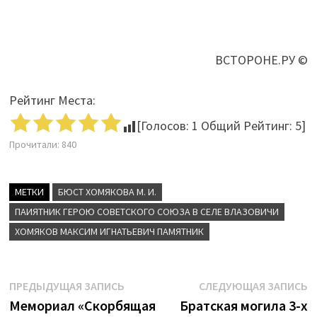
ВСТОРОНЕ.РУ ©
Рейтинг Места:
[Голосов:
1
Общий Рейтинг:
5
]
Прочитали:
840
МЕТКИ
БЮСТ ХОМЯКОВА М. И.
ПАИЯТНИК ГЕРОЮ СОВЕТСКОГО СОЮЗА В СЕЛЕ ВЛАЗОВИЧИ
ХОМЯКОВ МАКСИМ ИГНАТЬЕВИЧ ПАМЯТНИК
Навигация
Предыдущая
С
ПРЕДЫДУЩАЯ ЗАПИСЬ
СЛЕДУЮЩАЯ ЗАПИСЬ
запись:
з
Мемориал «Скорбящая
Братская могила 3-х
по