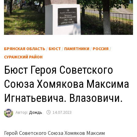
БРЯНСКАЯ ОБЛАСТЬ
/
БЮСТ
/
ПАМЯТНИКИ
/
РОССИЯ
/
СУРАЖСКИЙ РАЙОН
Бюст Героя Советского
Союза Хомякова Максима
Игнатьевича. Влазовичи.
Автор:
Дождь
14.07.2023
Герой Советского Союза Хомяков Максим