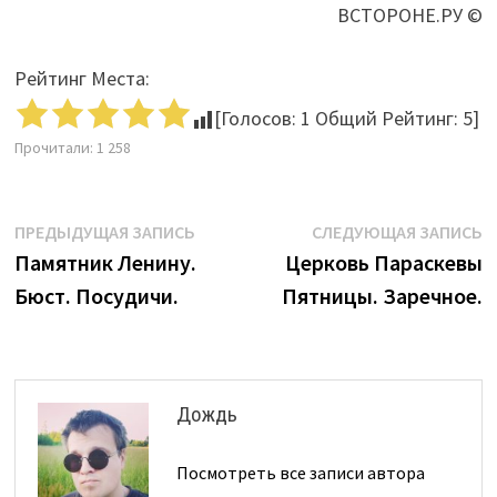
ВСТОРОНЕ.РУ ©
Рейтинг Места:
[Голосов:
1
Общий Рейтинг:
5
]
Прочитали:
1 258
Навигация
Предыдущая
С
ПРЕДЫДУЩАЯ ЗАПИСЬ
СЛЕДУЮЩАЯ ЗАПИСЬ
запись:
з
Памятник Ленину.
Церковь Параскевы
по
Бюст. Посудичи.
Пятницы. Заречное.
записям
Дождь
Посмотреть все записи автора