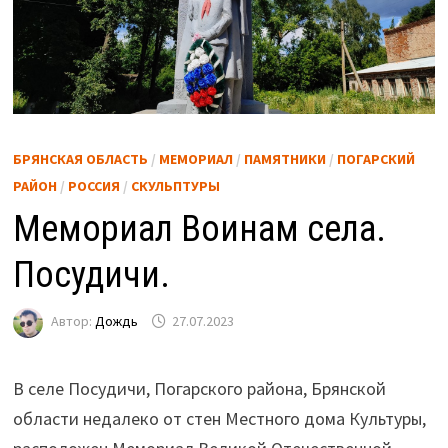
БРЯНСКАЯ ОБЛАСТЬ
/
МЕМОРИАЛ
/
ПАМЯТНИКИ
/
ПОГАРСКИЙ
РАЙОН
/
РОССИЯ
/
СКУЛЬПТУРЫ
Мемориал Воинам села.
Посудичи.
Автор:
Дождь
27.07.2023
В селе Посудичи, Погарского района, Брянской
области недалеко от стен Местного дома Культуры,