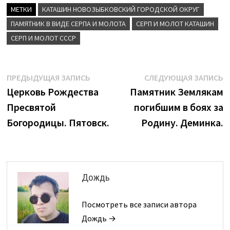
МЕТКИ
КАТАШИН НОВОЗЫБКОВСКИЙ ГОРОДСКОЙ ОКРУГ
ПАМЯТНИК В ВИДЕ СЕРПА И МОЛОТА
СЕРП И МОЛОТ КАТАШИН
СЕРП И МОЛОТ СССР
Навигация
Предыдущая
С
ПРЕДЫДУЩАЯ ЗАПИСЬ
СЛЕДУЮЩАЯ ЗАПИСЬ
запись:
з
Церковь Рождества
Памятник Землякам
по
Пресвятой
погибшим в боях за
записям
Богородицы. Пятовск.
Родину. Деминка.
Дождь
Посмотреть все записи автора
Дождь →