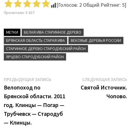
[Голосов:
2
Общий Рейтинг:
5
]
Прочитали:
5 437
МЕТКИ
БЕЛАЯ ИВА СТАРИННОЕ ДЕРЕВО
БРЯНСКАЯ ОБЛАСТЬ СТАРАЯ ИВА
ВЕКОВЫЕ ДЕРЕВЬЯ РОССИИ
СТАРИННОЕ ДЕРЕВО СТАРОДУБСКИЙ РАЙОН
ЯРЦЕВО СТАРОДУБСКИЙ РАЙОН
Навигация
Предыдущая
С
ПРЕДЫДУЩАЯ ЗАПИСЬ
СЛЕДУЮЩАЯ ЗАПИСЬ
запись:
з
Велопоход по
Святой Источник.
по
Брянской области. 2011
Чопово.
записям
год. Клинцы — Погар —
Трубчевск — Стародуб
— Клинцы.