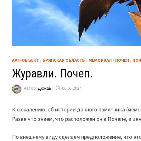
АРТ-ОБЪЕКТ
/
БРЯНСКАЯ ОБЛАСТЬ
/
МЕМОРИАЛ
/
ПОЧЕП
/
ПОЧ
Журавли. Почеп.
Автор:
Дождь
06.05.2024
К сожалению, об истории данного памятника (мемор
Разве что знаем, что расположен он в Почепе, в цен
По внешнему виду сделаем предположение, что это