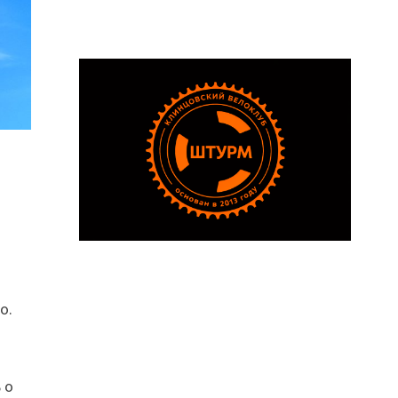
о.
 о