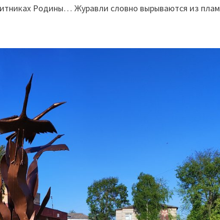
щитниках Родины… Журавли словно вырываются из пла