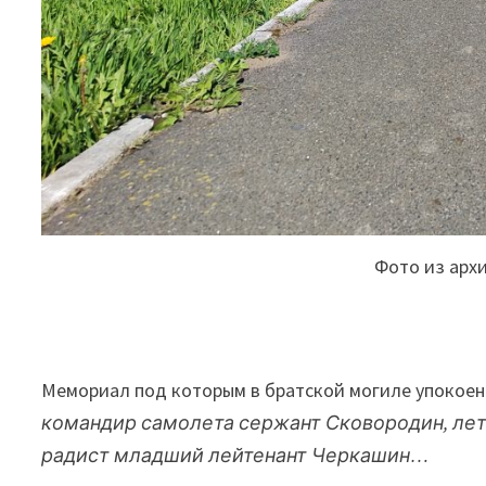
Фото из арх
Мемориал под которым в братской могиле упокоены
командир самолета сержант Сковородин, лет
радист младший лейтенант Черкашин…