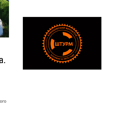
а.
ого