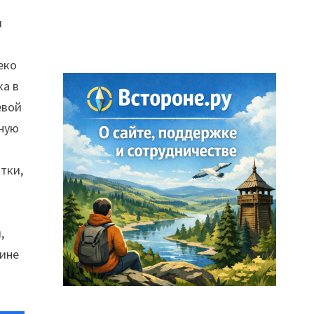
и
еко
ка в
евой
чную
тки,
,
шине