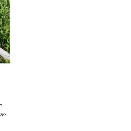
т
ок-