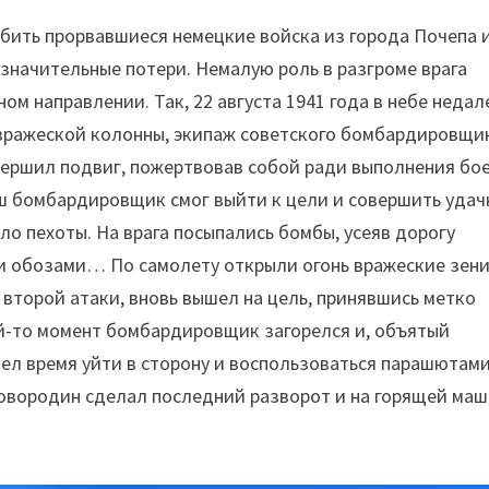
ыбить прорвавшиеся немецкие войска из города Почепа 
с значительные потери. Немалую роль в разгроме врага
ом направлении. Так, 22 августа 1941 года в небе недал
 вражеской колонны, экипаж советского бомбардировщи
вершил подвиг, пожертвовав собой ради выполнения бо
наш бомбардировщик смог выйти к цели и совершить уда
ло пехоты. На врага посыпались бомбы, усеяв дорогу
и обозами… По самолету открыли огонь вражеские зени
 второй атаки, вновь вышел на цель, принявшись метко
ой-то момент бомбардировщик загорелся и, объятый
ел время уйти в сторону и воспользоваться парашютами
ковородин сделал последний разворот и на горящей ма