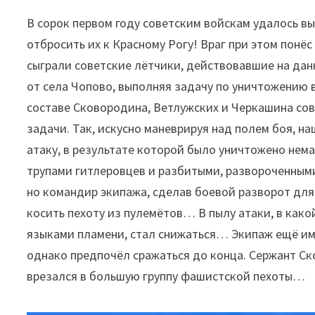
В сорок первом году советским войскам удалось в
отбросить их к Красному Рогу! Враг при этом понё
сыграли советские лётчики, действовавшие на данн
от села Чопово, выполняя задачу по уничтожению
составе Сковородина, Ветлужских и Черкашина со
задачи. Так, искусно маневрируя над полем боя, 
атаку, в результате которой было уничтожено нема
трупами гитлеровцев и разбитыми, развороченным
но командир экипажа, сделав боевой разворот для
косить пехоту из пулемётов… В пылу атаки, в как
языками пламени, стал снижаться… Экипаж ещё им
однако предпочёл сражаться до конца. Сержант С
врезался в большую группу фашистской пехоты…