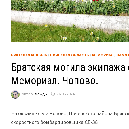
БРАТСКАЯ МОГИЛА
/
БРЯНСКАЯ ОБЛАСТЬ
/
МЕМОРИАЛ
/
ПАМЯ
Братская могила экипажа
Мемориал. Чопово.
Автор:
Дождь
26.06.2024
На окраине села Чопово, Почепского района Брянск
скоростного бомбардировщика СБ-38.