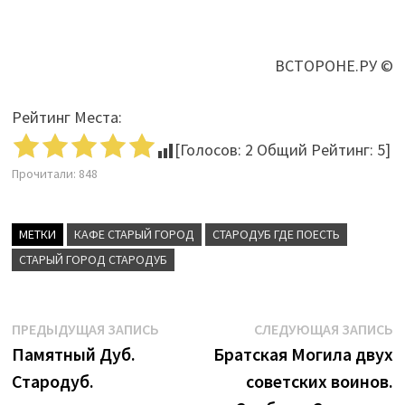
ВСТОРОНЕ.РУ ©
Рейтинг Места:
[Голосов:
2
Общий Рейтинг:
5
]
Прочитали:
848
МЕТКИ
КАФЕ СТАРЫЙ ГОРОД
СТАРОДУБ ГДЕ ПОЕСТЬ
СТАРЫЙ ГОРОД СТАРОДУБ
Навигация
Предыдущая
С
ПРЕДЫДУЩАЯ ЗАПИСЬ
СЛЕДУЮЩАЯ ЗАПИСЬ
запись:
з
Памятный Дуб.
Братская Могила двух
по
Стародуб.
советских воинов.
записям