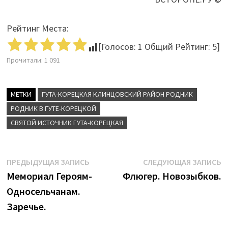
Рейтинг Места:
[Голосов:
1
Общий Рейтинг:
5
]
Прочитали:
1 091
МЕТКИ
ГУТА-КОРЕЦКАЯ КЛИНЦОВСКИЙ РАЙОН РОДНИК
РОДНИК В ГУТЕ-КОРЕЦКОЙ
СВЯТОЙ ИСТОЧНИК ГУТА-КОРЕЦКАЯ
Навигация
Предыдущая
С
ПРЕДЫДУЩАЯ ЗАПИСЬ
СЛЕДУЮЩАЯ ЗАПИСЬ
запись:
з
Мемориал Героям-
Флюгер. Новозыбков.
по
Односельчанам.
записям
Заречье.