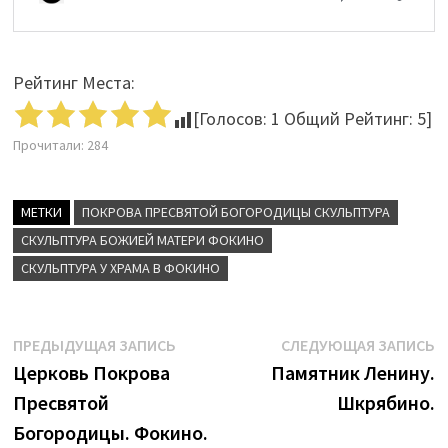
Рейтинг Места:
[Голосов:
1
Общий Рейтинг:
5
]
Прочитали:
284
МЕТКИ
ПОКРОВА ПРЕСВЯТОЙ БОГОРОДИЦЫ СКУЛЬПТУРА
СКУЛЬПТУРА БОЖИЕЙ МАТЕРИ ФОКИНО
СКУЛЬПТУРА У ХРАМА В ФОКИНО
Навигация
Предыдущая
С
ПРЕДЫДУЩАЯ ЗАПИСЬ
СЛЕДУЮЩАЯ ЗАПИСЬ
запись:
з
Церковь Покрова
Памятник Ленину.
по
Пресвятой
Шкрябино.
записям
Богородицы. Фокино.