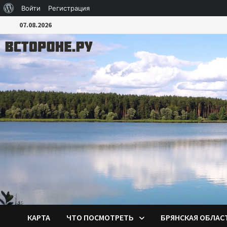
О
Войти
Регистрация
Перейти
WordPress
07.08.2026
к
содержимому
КАРТА
ЧТО ПОСМОТРЕТЬ
БРЯНСКАЯ ОБЛАС