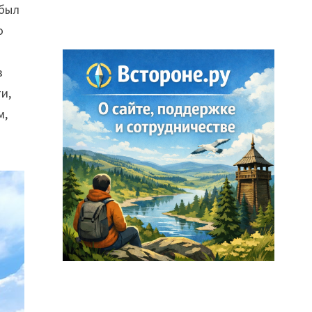
 был
о
в
и,
м,