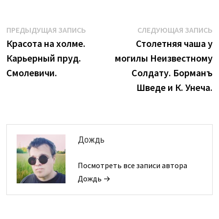
Навигация
Предыдущая
С
ПРЕДЫДУЩАЯ ЗАПИСЬ
СЛЕДУЮЩАЯ ЗАПИСЬ
запись:
з
Красота на холме.
Столетняя чаша у
по
Карьерный пруд.
могилы Неизвестному
записям
Смолевичи.
Солдату. Борманъ
Шведе и К. Унеча.
Дождь
Посмотреть все записи автора
Дождь →