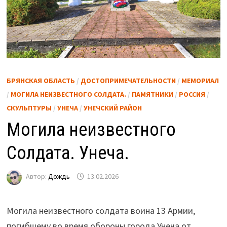
БРЯНСКАЯ ОБЛАСТЬ
/
ДОСТОПРИМЕЧАТЕЛЬНОСТИ
/
МЕМОРИАЛ
/
МОГИЛА НЕИЗВЕСТНОГО СОЛДАТА.
/
ПАМЯТНИКИ
/
РОССИЯ
/
СКУЛЬПТУРЫ
/
УНЕЧА
/
УНЕЧСКИЙ РАЙОН
Могила неизвестного
Солдата. Унеча.
Автор:
Дождь
13.02.2026
Могила неизвестного солдата воина 13 Армии,
погибшему во время обороны города Унеча от