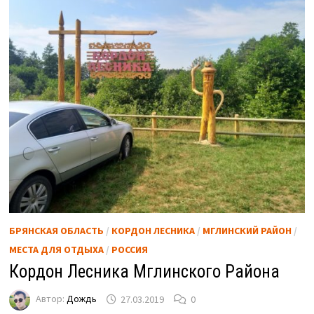
БРЯНСКАЯ ОБЛАСТЬ
/
КОРДОН ЛЕСНИКА
/
МГЛИНСКИЙ РАЙОН
/
МЕСТА ДЛЯ ОТДЫХА
/
РОССИЯ
Кордон Лесника Мглинского Района
Автор:
Дождь
27.03.2019
0