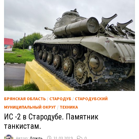
БРЯНСКАЯ ОБЛАСТЬ
/
СТАРОДУБ
/
СТАРОДУБСКИЙ
МУНИЦИПАЛЬНЫЙ ОКРУГ
/
ТЕХНИКА
ИС -2 в Стародубе. Памятник
танкистам.
Автор:
Дождь
31.03.2019
0