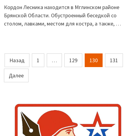
Кордон Лесника находится в Мглинском районе
Брянской Области. Обустроенный беседкой со
столом, лавками, местом для костра, а также, …
Пагинация
Назад
1
…
129
130
131
записей
Далее