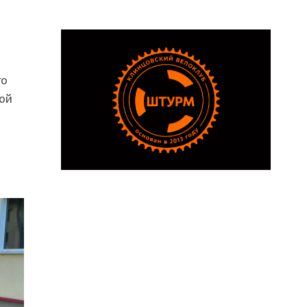
го
ой