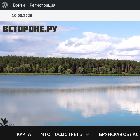
О
Войти
Регистрация
Перейти
WordPress
10.08.2026
к
содержимому
КАРТА
ЧТО ПОСМОТРЕТЬ
БРЯНСКАЯ ОБЛАС