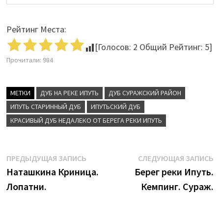
Рейтинг Места:
[Голосов:
2
Общий Рейтинг:
5
]
Прочитали:
984
МЕТКИ
ДУБ НА РЕКЕ ИПУТЬ
ДУБ СУРАЖСКИЙ РАЙОН
ИПУТЬ СТАРИННЫЙ ДУБ
ИПУТЬСКИЙ ДУБ
КРАСИВЫЙ ДУБ НЕДАЛЕКО ОТ БЕРЕГА РЕКИ ИПУТЬ
Навигация
Предыдущая
С
ПРЕДЫДУЩАЯ ЗАПИСЬ
СЛЕДУЮЩАЯ ЗАПИСЬ
запись:
з
Наташкина Криница.
Берег реки Ипуть.
по
Лопатни.
Кемпинг. Сураж.
записям