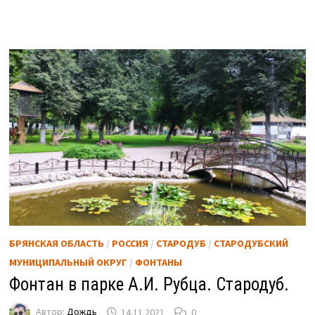
БРЯНСКАЯ ОБЛАСТЬ
/
РОССИЯ
/
СТАРОДУБ
/
СТАРОДУБСКИЙ
МУНИЦИПАЛЬНЫЙ ОКРУГ
/
ФОНТАНЫ
Фонтан в парке А.И. Рубца. Стародуб.
Автор:
Дождь
14.11.2021
0