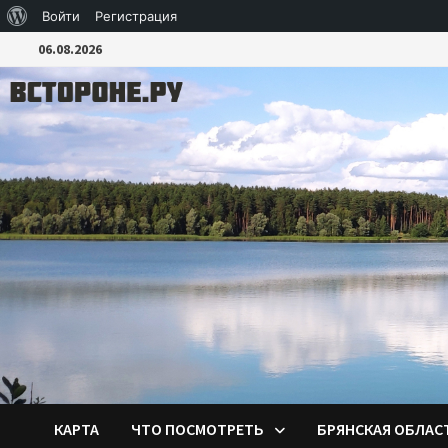
О
Войти
Регистрация
Перейти
WordPress
06.08.2026
к
содержимому
КАРТА
ЧТО ПОСМОТРЕТЬ
БРЯНСКАЯ ОБЛАС