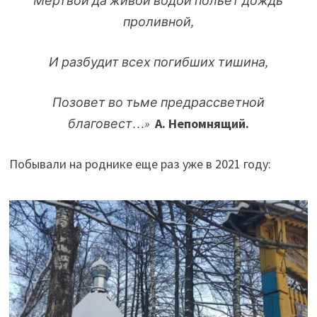
Мертвой да живой водой польет дождь
проливной,
И разбудит всех погибших тишина,
Позовет во тьме
предрассветной
благовест
…»
А.
Непомнящий
.
Побывали на роднике еще раз уже в 2021 году: