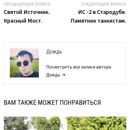
Навигация
Предыдущая
С
ПРЕДЫДУЩАЯ ЗАПИСЬ
СЛЕДУЮЩАЯ ЗАПИСЬ
запись:
з
Святой Источник.
ИС -2 в Стародубе.
по
Красный Мост.
Памятник танкистам.
записям
Дождь
Посмотреть все записи автора
Дождь →
ВАМ ТАКЖЕ МОЖЕТ ПОНРАВИТЬСЯ