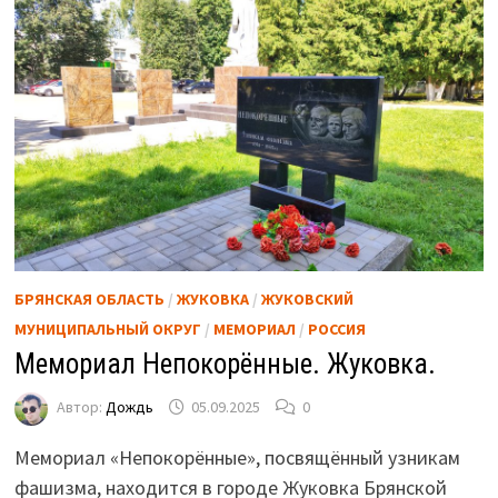
БРЯНСКАЯ ОБЛАСТЬ
/
ЖУКОВКА
/
ЖУКОВСКИЙ
МУНИЦИПАЛЬНЫЙ ОКРУГ
/
МЕМОРИАЛ
/
РОССИЯ
Мемориал Непокорённые. Жуковка.
Автор:
Дождь
05.09.2025
0
Мемориал «Непокорённые», посвящённый узникам
фашизма, находится в городе Жуковка Брянской