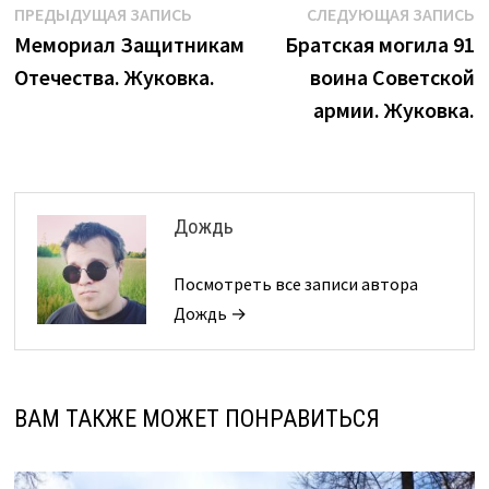
Навигация
Предыдущая
С
ПРЕДЫДУЩАЯ ЗАПИСЬ
СЛЕДУЮЩАЯ ЗАПИСЬ
запись:
з
Мемориал Защитникам
Братская могила 91
по
Отечества. Жуковка.
воина Советской
записям
армии. Жуковка.
Дождь
Посмотреть все записи автора
Дождь →
ВАМ ТАКЖЕ МОЖЕТ ПОНРАВИТЬСЯ