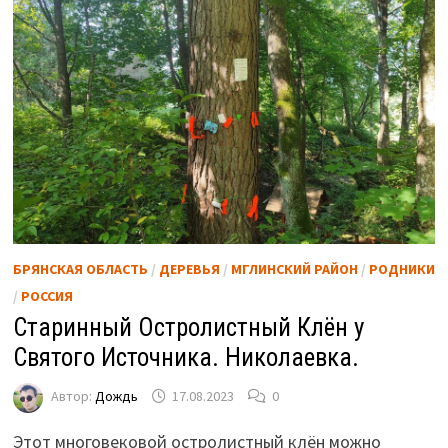
БРЯНСКАЯ ОБЛАСТЬ
/
ДЕРЕВЬЯ
/
МГЛИНСКИЙ РАЙОН
/
РОДНИКИ
/
РОССИЯ
Старинный Остролистный Клён у
Святого Источника. Николаевка.
Автор:
Дождь
17.08.2023
0
Этот многовековой остролистный клён можно