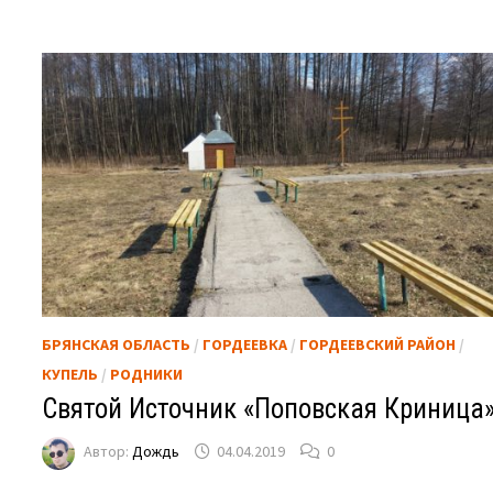
БРЯНСКАЯ ОБЛАСТЬ
/
ГОРДЕЕВКА
/
ГОРДЕЕВСКИЙ РАЙОН
/
КУПЕЛЬ
/
РОДНИКИ
Святой Источник «Поповская Криница»
Автор:
Дождь
04.04.2019
0