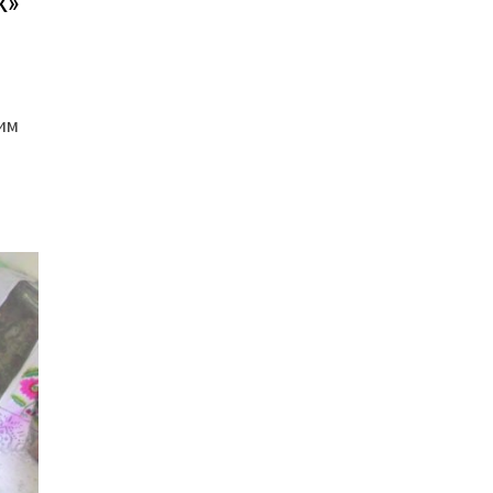
к»
им