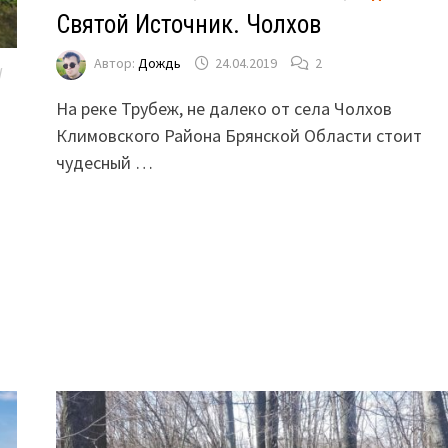
Святой Источник. Чолхов
Автор:
Дождь
24.04.2019
2
/
На реке Трубеж, не далеко от села Чолхов
Климовского Района Брянской Области стоит
чудесный …
и