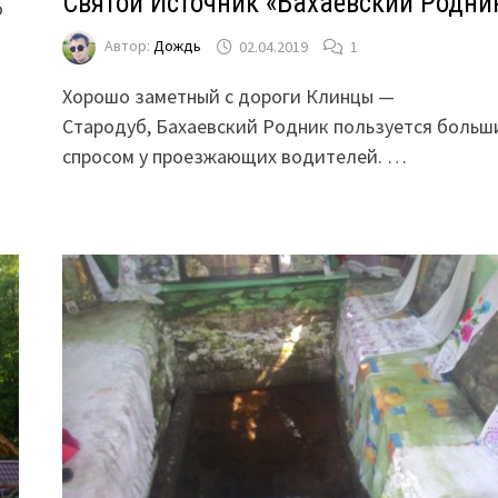
Святой Источник «Бахаевский Родни
о
Автор:
Дождь
02.04.2019
1
Хорошо заметный с дороги Клинцы —
Стародуб, Бахаевский Родник пользуется больш
спросом у проезжающих водителей. …