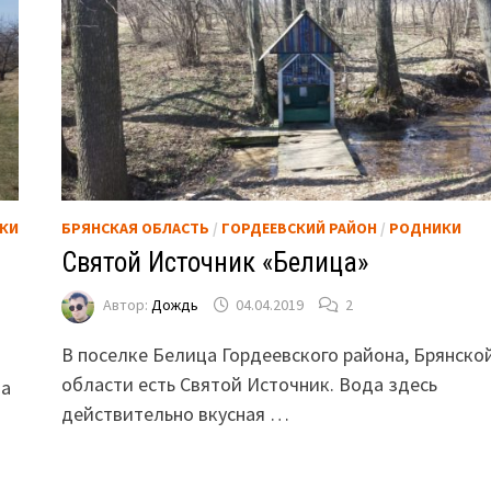
КИ
БРЯНСКАЯ ОБЛАСТЬ
/
ГОРДЕЕВСКИЙ РАЙОН
/
РОДНИКИ
Святой Источник «Белица»
Автор:
Дождь
04.04.2019
2
В поселке Белица Гордеевского района, Брянско
области есть Святой Источник. Вода здесь
на
действительно вкусная …