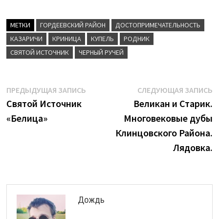
МЕТКИ
ГОРДЕЕВСКИЙ РАЙОН
ДОСТОПРИМЕЧАТЕЛЬНОСТЬ
КАЗАРИЧИ
КРИНИЦА
КУПЕЛЬ
РОДНИК
СВЯТОЙ ИСТОЧНИК
ЧЕРНЫЙ РУЧЕЙ
Навигация
Предыдущая
С
ПРЕДЫДУЩАЯ ЗАПИСЬ
СЛЕДУЮЩАЯ ЗАПИСЬ
запись:
з
Святой Источник
Великан и Старик.
по
«Белица»
Многовековые дубы
записям
Клинцовского Района.
Лядовка.
Дождь