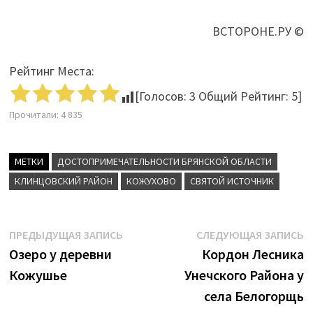
ВСТОРОНЕ.РУ ©
Рейтинг Места:
[Голосов:
3
Общий Рейтинг:
5
]
Прочитали:
4 835
МЕТКИ
ДОСТОПРИМЕЧАТЕЛЬНОСТИ БРЯНСКОЙ ОБЛАСТИ
КЛИНЦОВСКИЙ РАЙОН
КОЖУХОВО
СВЯТОЙ ИСТОЧНИК
Навигация
Предыдущая
С
ПРЕДЫДУЩАЯ ЗАПИСЬ
СЛЕДУЮЩАЯ ЗАПИСЬ
запись:
з
Озеро у деревни
Кордон Лесника
по
Кожушье
Унечского Района у
записям
села Белогорщь