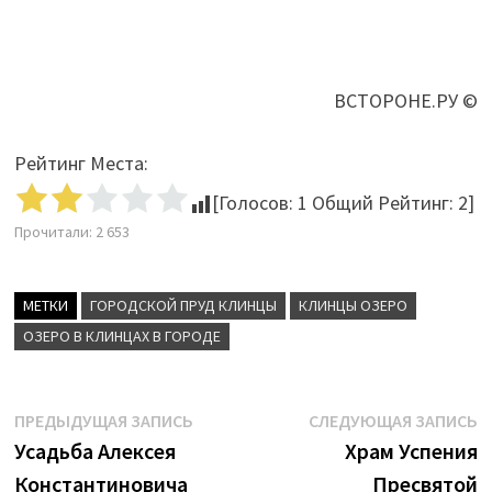
ВСТОРОНЕ.РУ ©
Рейтинг Места:
[Голосов:
1
Общий Рейтинг:
2
]
Прочитали:
2 653
МЕТКИ
ГОРОДСКОЙ ПРУД КЛИНЦЫ
КЛИНЦЫ ОЗЕРО
ОЗЕРО В КЛИНЦАХ В ГОРОДЕ
Навигация
Предыдущая
С
ПРЕДЫДУЩАЯ ЗАПИСЬ
СЛЕДУЮЩАЯ ЗАПИСЬ
запись:
з
Усадьба Алексея
Храм Успения
по
Константиновича
Пресвятой