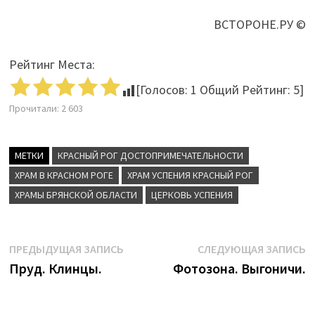
ВСТОРОНЕ.РУ ©
Рейтинг Места:
[Голосов:
1
Общий Рейтинг:
5
]
Прочитали:
2 603
МЕТКИ
КРАСНЫЙ РОГ ДОСТОПРИМЕЧАТЕЛЬНОСТИ
ХРАМ В КРАСНОМ РОГЕ
ХРАМ УСПЕНИЯ КРАСНЫЙ РОГ
ХРАМЫ БРЯНСКОЙ ОБЛАСТИ
ЦЕРКОВЬ УСПЕНИЯ
Навигация
Предыдущая
С
ПРЕДЫДУЩАЯ ЗАПИСЬ
СЛЕДУЮЩАЯ ЗАПИСЬ
запись:
з
Пруд. Клинцы.
Фотозона. Выгоничи.
по
записям