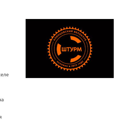
селе
на
я