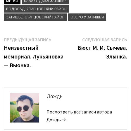
МЕТКИ
БАЗА ОТДЫХА ЗАТИШЬЕ
ВОДОПАД КЛИНЦОВСКИЙ РАЙОН
ЗАТИШЬЕ КЛИНЦОВСКИЙ РАЙОН
ОЗЕРО У ЗАТИШЬЯ
Навигация
Предыдущая
С
ПРЕДЫДУЩАЯ ЗАПИСЬ
СЛЕДУЮЩАЯ ЗАПИСЬ
запись:
з
Неизвестный
Бюст М. И. Сычёва.
по
мемориал. Лукьяновка
Злынка.
записям
— Вьюнка.
Дождь
Посмотреть все записи автора
Дождь →