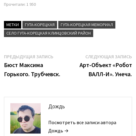
Прочитали:
1 950
МЕТКИ
ГУТА-КОРЕЦКАЯ
ГУТА-КОРЕЦКАЯ МЕМОРИАЛ
СЕЛО ГУТА-КОРЕЦКАЯ КЛИНЦОВСКИЙ РАЙОН
Навигация
Предыдущая
С
ПРЕДЫДУЩАЯ ЗАПИСЬ
СЛЕДУЮЩАЯ ЗАПИСЬ
запись:
з
Бюст Максима
Арт-Объект «Робот
по
Горького. Трубчевск.
ВАЛЛ-И». Унеча.
записям
Дождь
Посмотреть все записи автора
Дождь →