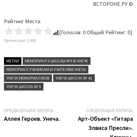
ВСТОРОНЕ.РУ ©
Рейтинг Места:
[Голосов:
0
Общий Рейтинг:
0
]
Прочитали:
1 993
МЕТКИ
МЕМОРИАЛ У ШКОЛЫ №5 В УНЕЧЕ
МЕМОРИАЛ УЧЕНИКАМ И УЧИТЕЛЯМ УНЕЧА
УНЕЧА МЕМОРИАЛ ВОВ
УНЕЧА ШКОЛА № 41
УНЕЧА ШКОЛА № 5
Навигация
Предыдущая
С
ПРЕДЫДУЩАЯ ЗАПИСЬ
СЛЕДУЮЩАЯ ЗАПИСЬ
запись:
з
Аллея Героев. Унеча.
Арт-Объект «Гитара
по
Элвиса Пресли».
записям
Клинцы.