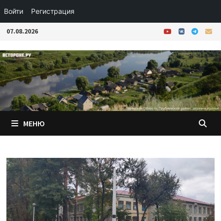
Войти
Регистрация
Перейти
07.08.2026
к
содержимому
МЕНЮ