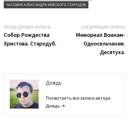
ЧАСОВНЯ АЛЕКСАНДРА НЕВСКОГО СТАРОДУБ
Навигация
Предыдущая
С
ПРЕДЫДУЩАЯ ЗАПИСЬ
СЛЕДУЮЩАЯ ЗАПИСЬ
запись:
з
Собор Рождества
Мемориал Воинам-
по
Христова. Стародуб.
Односельчанам.
записям
Десятуха.
Дождь
Посмотреть все записи автора
Дождь →