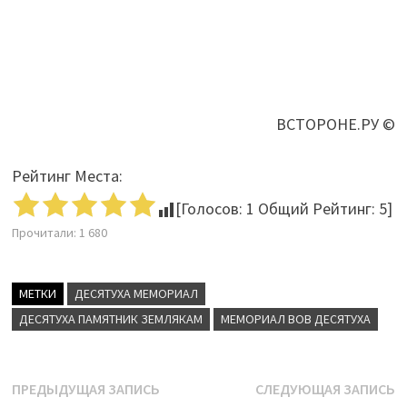
ВСТОРОНЕ.РУ ©
Рейтинг Места:
[Голосов:
1
Общий Рейтинг:
5
]
Прочитали:
1 680
МЕТКИ
ДЕСЯТУХА МЕМОРИАЛ
ДЕСЯТУХА ПАМЯТНИК ЗЕМЛЯКАМ
МЕМОРИАЛ ВОВ ДЕСЯТУХА
Навигация
Предыдущая
С
ПРЕДЫДУЩАЯ ЗАПИСЬ
СЛЕДУЮЩАЯ ЗАПИСЬ