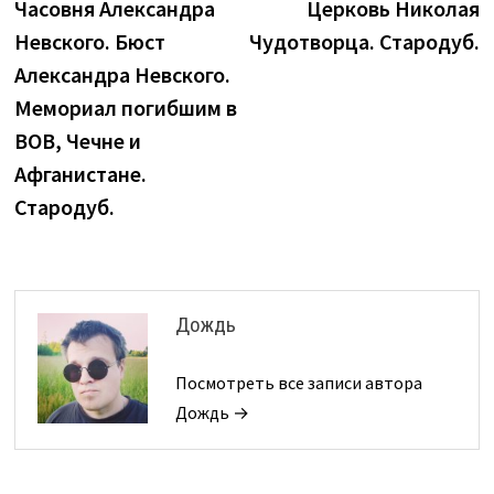
запись:
з
Часовня Александра
Церковь Николая
по
Невского. Бюст
Чудотворца. Стародуб.
записям
Александра Невского.
Мемориал погибшим в
ВОВ, Чечне и
Афганистане.
Стародуб.
Дождь
Посмотреть все записи автора
Дождь →