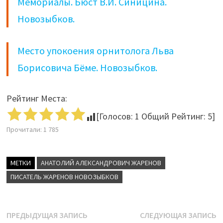
Мемориалы. Бюст В.И. Синицина.
Новозыбков.
Место упокоения орнитолога Льва
Борисовича Бёме. Новозыбков.
Рейтинг Места:
[Голосов:
1
Общий Рейтинг:
5
]
Прочитали:
1 785
МЕТКИ
АНАТОЛИЙ АЛЕКСАНДРОВИЧ ЖАРЕНОВ
ПИСАТЕЛЬ ЖАРЕНОВ НОВОЗЫБКОВ
Навигация
Предыдущая
С
ПРЕДЫДУЩАЯ ЗАПИСЬ
СЛЕДУЮЩАЯ ЗАПИСЬ